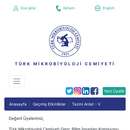
Üye girişi
İletişim
English
TÜRK MİKROBİYOLOJİ CEMİYETİ
Yeni Üyelik
Anasayfa
Geçmiş Etkinlikler
Tezini Anlat - V
Değerli Üyelerimiz,
Türk Mikrobiyoloji Cemiyeti Genç Bilim İnsanları Komisyonu