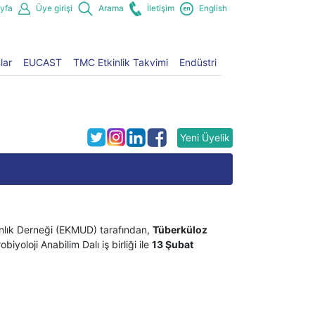
yfa
Üye girişi
Arama
İletişim
English
lar
EUCAST
TMC Etkinlik Takvimi
Endüstri
Yeni Üyelik
anlık Derneği (EKMUD) tarafından,
Tüberküloz
iyoloji Anabilim Dalı iş birliği ile
13 Şubat