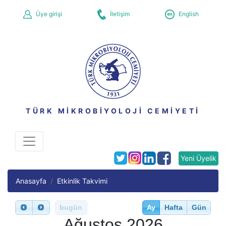
Üye girişi
İletişim
English
TÜRK MİKROBİYOLOJİ CEMİYETİ
Yeni Üyelik
Anasayfa
Etkinlik Takvimi
bugün
Ay
Hafta
Gün
Ağustos 2026