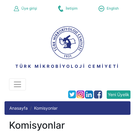
Üye girişi
İletişim
English
TÜRK MİKROBİYOLOJİ CEMİYETİ
Yeni Üyelik
Anasayfa
Komisyonlar
Komisyonlar