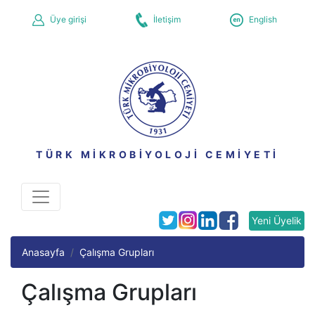
Üye girişi
İletişim
English
TÜRK MİKROBİYOLOJİ CEMİYETİ
Yeni Üyelik
Anasayfa
Çalışma Grupları
Çalışma Grupları